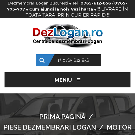
Dezmembrari Logan Bucuresti ● Tel.:
0765-612-856
/
0765-
!!! LIVRARE ÎN
773-777
●
Cum ajungi la noi? Vezi harta
●
TOATĂ ȚARA, PRIN CURIER RAPID !!!
0765 612 856
≡
MENIU
PRIMA PAGINĂ
/
PIESE DEZMEMBRARI LOGAN
/
MOTOR