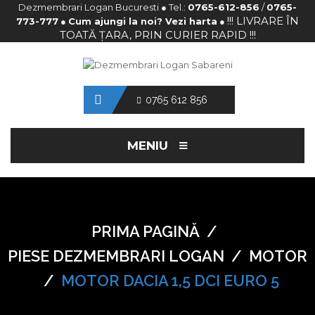
Dezmembrari Logan Bucuresti ● Tel.:
0765-612-856
/
0765-
!!! LIVRARE ÎN
773-777
●
Cum ajungi la noi? Vezi harta
●
TOATĂ ȚARA, PRIN CURIER RAPID !!!
0765 612 856
≡
MENIU
PRIMA PAGINĂ
/
PIESE DEZMEMBRARI LOGAN
/
MOTOR
/
MOTOR DACIA 1,5 DCI EURO 5